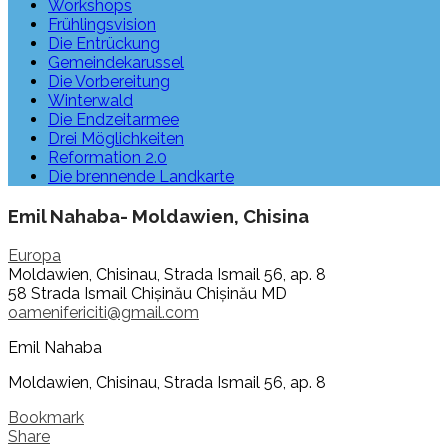
Workshops
Frühlingsvision
Die Entrückung
Gemeindekarussel
Die Vorbereitung
Winterwald
Die Endzeitarmee
Drei Möglichkeiten
Reformation 2.0
Die brennende Landkarte
Emil Nahaba- Moldawien, Chisina
Europa
Moldawien, Chisinau, Strada Ismail 56, ap. 8
58 Strada Ismail
Chișinău
Chișinău
MD
oamenifericiti@gmail.com
Emil Nahaba
Moldawien, Chisinau, Strada Ismail 56, ap. 8
Bookmark
Share