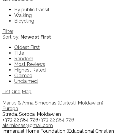
By public transit
Walking
Bicycling
Filter
Sort by:
Newest First
Oldest First
Title
Random
Most Reviews
Highest Rated
Claimed
Unclaimed
List
Grid
Map
Marius & Anna Simeonas (Durlesti, Moldawien)
Europa
Strada, Soroca, Moldawien
+373 22 584 726
+373 22 584 726
alsimionas@gmail.com
Immanuel Home Foundation (Educational Christian