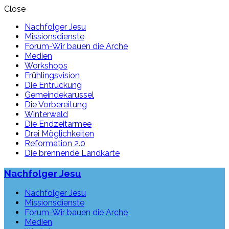
Close
Nachfolger Jesu
Missionsdienste
Forum-Wir bauen die Arche
Medien
Workshops
Frühlingsvision
Die Entrückung
Gemeindekarussel
Die Vorbereitung
Winterwald
Die Endzeitarmee
Drei Möglichkeiten
Reformation 2.0
Die brennende Landkarte
Nachfolger Jesu
Nachfolger Jesu
Missionsdienste
Forum-Wir bauen die Arche
Medien