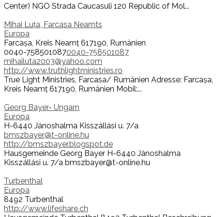
Center) NGO Strada Caucasuli 120 Republic of Mol...
Mihai Luța, Farcasa Neamts
Europa
Farcașa, Kreis Neamț 617190, Rumänien
0040-758501087
0040-758501087
mihailuta2003@yahoo.com
http://www.truthlightministries.ro
True Light Ministries, Farcasa/ Rumänien Adresse: Farcașa,
Kreis Neamț 617190, Rumänien Mobil:...
Georg Bayer- Ungarn
Europa
H-6440 Jánoshalma Kisszállási u. 7/a
bmszbayer@t-online.hu
http://bmszbayer.blogspot.de
Hausgemeinde Georg Bayer H-6440 Jánoshalma
Kisszállási u. 7/a bmszbayer@t-online.hu
Turbenthal
Europa
8492 Turbenthal
http://www.lifeshare.ch