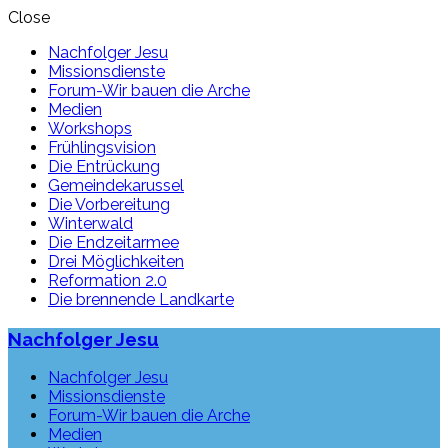
Close
Nachfolger Jesu
Missionsdienste
Forum-Wir bauen die Arche
Medien
Workshops
Frühlingsvision
Die Entrückung
Gemeindekarussel
Die Vorbereitung
Winterwald
Die Endzeitarmee
Drei Möglichkeiten
Reformation 2.0
Die brennende Landkarte
Nachfolger Jesu
Nachfolger Jesu
Missionsdienste
Forum-Wir bauen die Arche
Medien