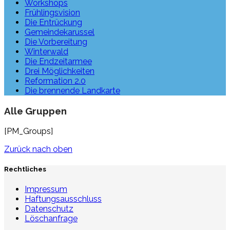
Workshops
Frühlingsvision
Die Entrückung
Gemeindekarussel
Die Vorbereitung
Winterwald
Die Endzeitarmee
Drei Möglichkeiten
Reformation 2.0
Die brennende Landkarte
Alle Gruppen
[PM_Groups]
Zurück nach oben
Rechtliches
Impressum
Haftungsausschluss
Datenschutz
Löschanfrage